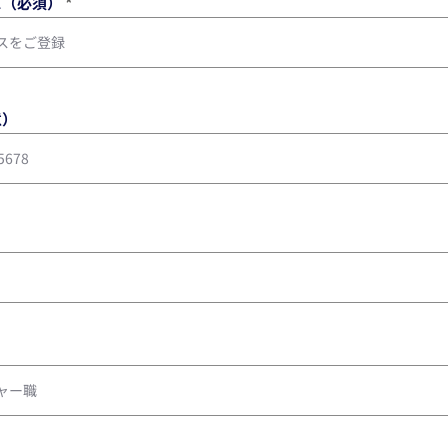
ス（必須）
意）