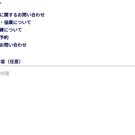
必
*
須
項
に関するお問い合わせ
目
・協業について
資について
予約
お問い合わせ
内容（任意）