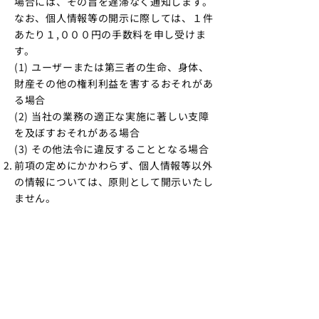
場合には、その旨を遅滞なく通知します。
なお、個人情報等の開示に際しては、１件
あたり１,０００円の手数料を申し受けま
す。
(1) ユーザーまたは第三者の生命、身体、
財産その他の権利利益を害するおそれがあ
る場合
(2) 当社の業務の適正な実施に著しい支障
を及ぼすおそれがある場合
(3) その他法令に違反することとなる場合
前項の定めにかかわらず、個人情報等以外
の情報については、原則として開示いたし
ません。
第7条（個人情報等の訂正およ
び削除）
ユーザーは、当社の保有する自己の個人情
報等が誤った情報である場合には、当社が
定める手続により、当社に対し、当該個人