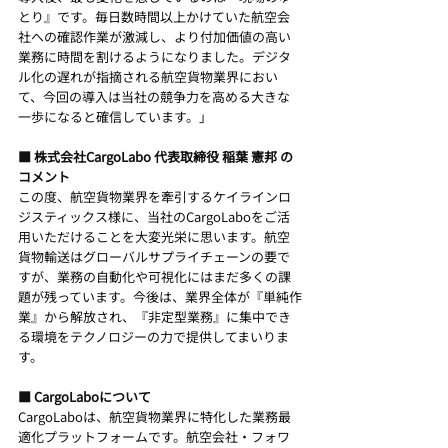
とり』です。毎日数時間以上かけていた航空会
社への確認作業が激減し、より付加価値の高い
業務に時間を割けるようになりました。デジタ
ル化の遅れが指摘される航空貨物業界におい
て、今回の導入は当社の競争力を高める大きな
一歩になると確信しています。」
■ 株式会社CargoLabo 代表取締役 稲葉 憲邦 の
コメント
この度、航空貨物業界を牽引するケイラインロ
ジスティックス様に、当社のCargoLaboをご活
用いただけることを大変光栄に思います。航空
貨物輸送はグローバルサプライチェーンの要で
すが、業務の自動化や可視化にはまだ多くの課
題が残っています。今後は、業界全体が『単純作
業』から解放され、『非定型業務』に集中でき
る環境をテクノロジーの力で提供してまいりま
す。
■ CargoLaboについて
CargoLaboは、航空貨物業界に特化した業務最
適化プラットフォームです。航空会社・フォワ