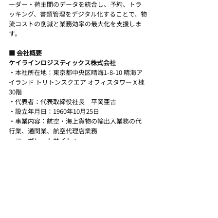
ーダー・荷主間のデータを統合し、予約、トラ
ッキング、書類管理をデジタル化することで、物
流コストの削減と業務効率の最大化を支援しま
す。
■ 会社概要
ケイラインロジスティックス株式会社
・本社所在地：東京都中央区晴海1-8-10 晴海ア
イランド トリトンスクエア オフィスタワーⅩ棟 
30階
・代表者：代表取締役社長　平岡亜古
・設立年月日：1960年10月25日
・事業内容：航空・海上貨物の輸出入業務の代
行業、通関業、航空代理店業務
・コーポレートサイト：
https://www.klinelogistics.com/jp/
株式会社CargoLabo
・本社所在地：大阪府大阪市中央区久太郎町4-1-
3 大阪センタービル6F-269
・代表者：代表取締役　稲葉憲邦
・設立年月日：2020年7月1日