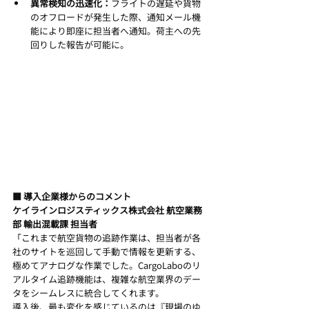
異常検知の迅速化：
フライトの遅延や貨物
のオフロードが発生した際、通知メール機
能により即座に担当者へ通知。荷主への先
回りした報告が可能に。
■ 導入企業様からのコメント
ケイラインロジスティックス株式会社 航空業務
部 輸出混載課 担当者
「これまで航空貨物の追跡作業は、担当者が各
社のサイトを巡回して手動で情報を更新する、
極めてアナログな作業でした。CargoLaboのリ
アルタイム追跡機能は、複雑な航空業界のデー
タをシームレスに統合してくれます。
導入後、最も変化を感じているのは『現場のゆ