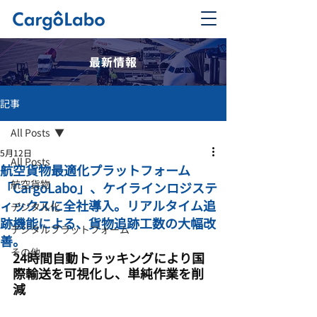
最新情報
記事
All Posts
5月12日
All Posts
航空貨物最適化プラットフォーム
航空貨物
「CargoLabo」、ケイラインロジステ
ィックスに全社導入。リアルタイム追
デジタル化
跡機能による、貨物追跡工数の大幅改
デジタルプラットフォーム
善。
その他
24時間自動トラッキングにより国
際輸送を可視化し、単純作業を削
減