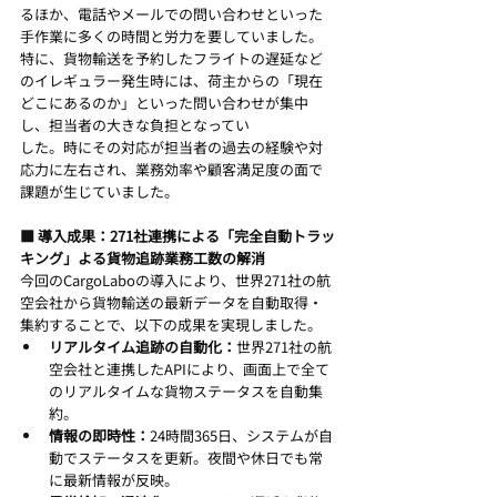
るほか、電話やメールでの問い合わせといった
手作業に多くの時間と労力を要していました。
特に、貨物輸送を予約したフライトの遅延など
のイレギュラー発生時には、荷主からの「現在
どこにあるのか」といった問い合わせが集中
し、担当者の大きな負担となってい
した。時にその対応が担当者の過去の経験や対
応力に左右され、業務効率や顧客満足度の面で
課題が生じていました。
■ 導入成果：271社連携による「完全自動トラッ
キング」よる貨物追跡業務工数の解消
今回のCargoLaboの導入により、世界271社の航
空会社から貨物輸送の最新データを自動取得・
集約することで、以下の成果を実現しました。
リアルタイム追跡の自動化：
世界271社の航
空会社と連携したAPIにより、画面上で全て
のリアルタイムな貨物ステータスを自動集
約。
情報の即時性：
24時間365日、システムが自
動でステータスを更新。夜間や休日でも常
に最新情報が反映。